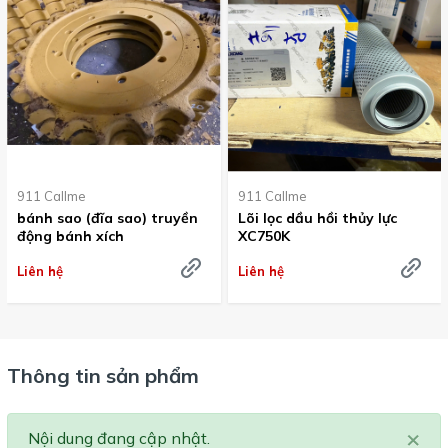
911 Callme
911 Callme
bánh sao (đĩa sao) truyền
Lõi lọc dầu hồi thủy lực
động bánh xích
XC750K
Liên hệ
Liên hệ
Thông tin sản phẩm
×
Nội dung đang cập nhật.