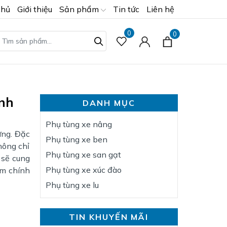
chủ
Giới thiệu
Sản phẩm
Tin tức
Liên hệ
0
0
ình
DANH MỤC
Phụ tùng xe nâng
ựng. Đặc
Phụ tùng xe ben
hông chỉ
Phụ tùng xe san gạt
 sẽ cung
Phụ tùng xe xúc đào
ẩm chính
Phụ tùng xe lu
TIN KHUYẾN MÃI