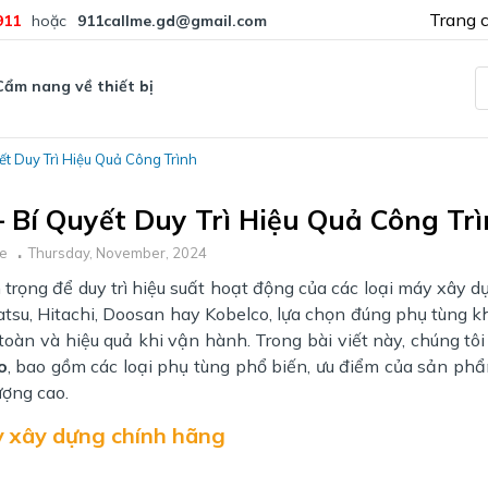
Trang 
911
hoặc
911callme.gd@gmail.com
Cẩm nang về thiết bị
t Duy Trì Hiệu Quả Công Trình
Bí Quyết Duy Trì Hiệu Quả Công Tr
me
Thursday, November, 2024
n trọng để duy trì hiệu suất hoạt động của các loại máy xây d
tsu, Hitachi, Doosan hay Kobelco, lựa chọn đúng phụ tùng k
toàn và hiệu quả khi vận hành. Trong bài viết này, chúng tôi
o
, bao gồm các loại phụ tùng phổ biến, ưu điểm của sản ph
ợng cao.
y xây dựng chính hãng