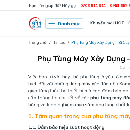
Bạn cần giúp đỡ? Hãy gọi:
0706 911 911 - 0963 662 
Khuyến mãi HOT
Danh mục
Trang chủ
Tin tức
Phụ Tùng Máy Xây Dựng – Bí Quyế
Phụ Tùng Máy Xây Dựng – 
Call
Việc bảo trì và thay thế phụ tùng là yếu tố qua
biệt, đối với những dòng máy xúc đào như Koma
giúp tăng tuổi thọ thiết bị mà còn đảm bảo an 
cấp thông tin chi tiết về các
phụ tùng máy đà
hãng và kinh nghiệm mua sắm phụ tùng chất lư
1. Tầm quan trọng của phụ tùng má
1.1. Đảm bảo hiệu suất hoạt động