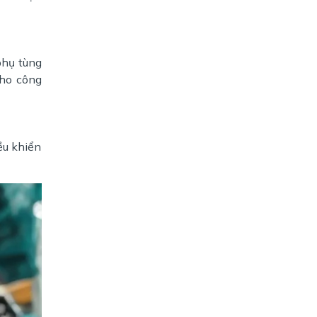
hụ tùng
cho công
ều khiển