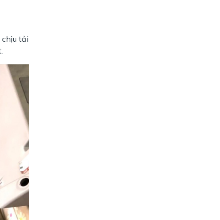
chịu tải
.