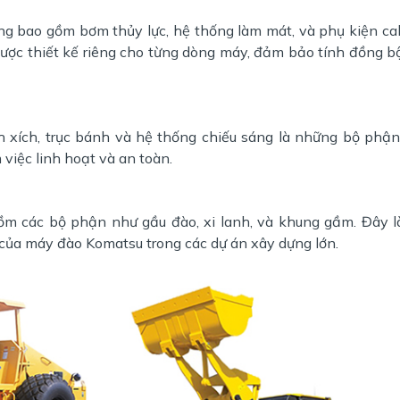
g bao gồm bơm thủy lực, hệ thống làm mát, và phụ kiện ca
ược thiết kế riêng cho từng dòng máy, đảm bảo tính đồng bộ
h xích, trục bánh và hệ thống chiếu sáng là những bộ phậ
iệc linh hoạt và an toàn.
m các bộ phận như gầu đào, xi lanh, và khung gầm. Đây 
 của máy đào Komatsu trong các dự án xây dựng lớn.