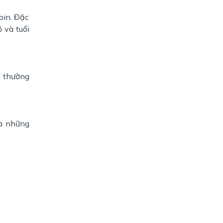
bin. Đặc
 và tuổi
n thường
là những