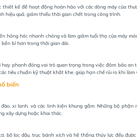
 thiết kế để hoạt động hoàn hảo với các dòng máy của thư
iệu quả, giảm thiểu thời gian chết trong công trình.
đến hỏng hóc nhanh chóng và làm giảm tuổi thọ của máy mó
 bền bỉ hơn trong thời gian dài.
 hay phanh đóng vai trò quan trọng trong việc đảm bảo an 
c tiêu chuẩn kỹ thuật khắt khe, giúp hạn chế rủi ro khi làm 
hổ biến
đào, xi lanh, và các linh kiện khung gầm. Những bộ phận 
ng xây dựng hoặc khai thác.
, bộ lọc dầu, trục bánh xích và hệ thống thủy lực đều được