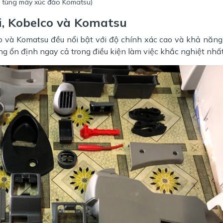
 tùng máy xúc đào Komatsu)
i, Kobelco và Komatsu
o và Komatsu đều nổi bật với độ chính xác cao và khả năng 
g ổn định ngay cả trong điều kiện làm việc khắc nghiệt nhất