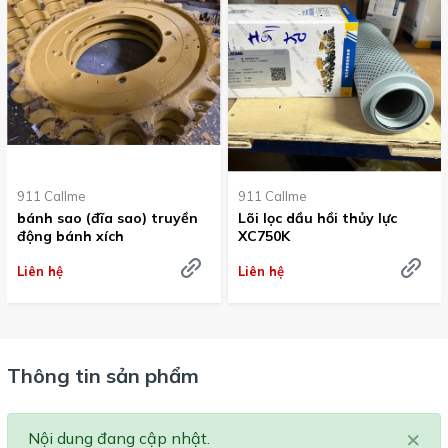
911 Callme
911 Callme
bánh sao (đĩa sao) truyền
Lõi lọc dầu hồi thủy lực
động bánh xích
XC750K
Liên hệ
Liên hệ
Thông tin sản phẩm
×
Nội dung đang cập nhật.