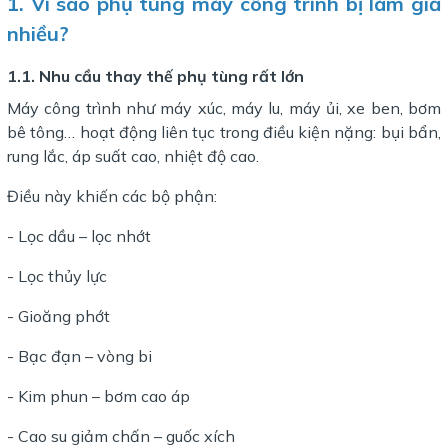
1. Vì sao phụ tùng máy công trình bị làm giả
nhiều?
1.1. Nhu cầu thay thế phụ tùng rất lớn
Máy công trình như máy xúc, máy lu, máy ủi, xe ben, bơm
bê tông… hoạt động liên tục trong điều kiện nặng: bụi bẩn,
rung lắc, áp suất cao, nhiệt độ cao.
Điều này khiến các bộ phận:
- Lọc dầu – lọc nhớt
- Lọc thủy lực
- Gioăng phớt
- Bạc đạn – vòng bi
- Kim phun – bơm cao áp
- Cao su giảm chấn – guốc xích