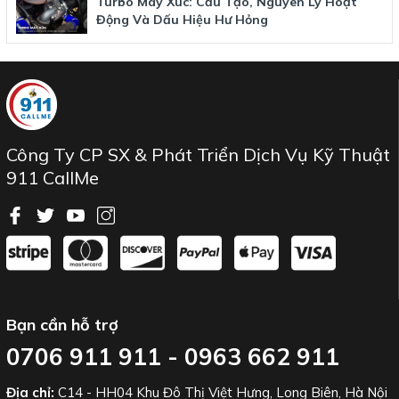
Turbo Máy Xúc: Cấu Tạo, Nguyên Lý Hoạt
Động Và Dấu Hiệu Hư Hỏng
Công Ty CP SX & Phát Triển Dịch Vụ Kỹ Thuật
911 CallMe
Bạn cần hỗ trợ
0706 911 911 - 0963 662 911
Địa chỉ:
C14 - HH04 Khu Đô Thị Việt Hưng, Long Biên, Hà Nội