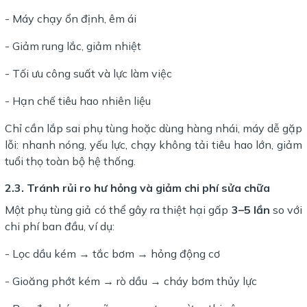
- Máy chạy ổn định, êm ái
- Giảm rung lắc, giảm nhiệt
- Tối ưu công suất và lực làm việc
- Hạn chế tiêu hao nhiên liệu
Chỉ cần lắp sai phụ tùng hoặc dùng hàng nhái, máy dễ gặp
lỗi: nhanh nóng, yếu lực, chạy không tải tiêu hao lớn, giảm
tuổi thọ toàn bộ hệ thống.
2.3. Tránh rủi ro hư hỏng và giảm chi phí sửa chữa
Một phụ tùng giả có thể gây ra thiệt hại gấp
3–5 lần
so với
chi phí ban đầu, ví dụ:
- Lọc dầu kém → tắc bơm → hỏng động cơ
- Gioăng phớt kém → rò dầu → cháy bơm thủy lực