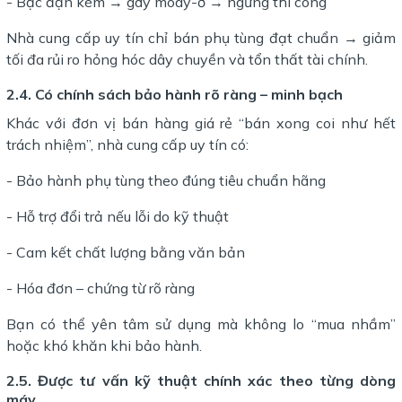
- Bạc đạn kém → gãy moay-ơ → ngừng thi công
Nhà cung cấp uy tín chỉ bán phụ tùng đạt chuẩn → giảm
tối đa rủi ro hỏng hóc dây chuyền và tổn thất tài chính.
2.4. Có chính sách bảo hành rõ ràng – minh bạch
Khác với đơn vị bán hàng giá rẻ “bán xong coi như hết
trách nhiệm”, nhà cung cấp uy tín có:
- Bảo hành phụ tùng theo đúng tiêu chuẩn hãng
- Hỗ trợ đổi trả nếu lỗi do kỹ thuật
- Cam kết chất lượng bằng văn bản
- Hóa đơn – chứng từ rõ ràng
Bạn có thể yên tâm sử dụng mà không lo “mua nhầm”
hoặc khó khăn khi bảo hành.
2.5. Được tư vấn kỹ thuật chính xác theo từng dòng
máy