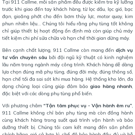
Tại 911 Callme, mỗi sản phẩm đều được kiểm tra kỹ lưỡng
trước khi giao đến tay khách hàng, từ lọc dầu, lọc gió, bạc
đạn, gioăng phớt cho đến bơm thủy lực, motor quay, kim
phun nhiên liệu… Chúng tôi hiểu rằng phụ tùng tốt không
chỉ giúp thiết bị hoạt động ổn định mà còn giúp chủ máy
tiết kiệm chi phí sửa chữa và hạn chế thời gian dừng máy.
Bên cạnh chất lượng, 911 Callme còn mang đến
dịch vụ
tư vấn chuyên
sâu
bởi đội ngũ kỹ thuật có kinh nghiệm
lâu năm trong ngành máy công trình. Khách hàng dễ dàng
lựa chọn đúng mã phụ tùng, đúng đời máy, đúng thông số,
hạn chế tối đa sai sót khi mua hàng. Hệ thống kho lớn, đa
dạng chủng loại cũng giúp đảm bảo
giao hàng nhanh
,
đặc biệt với các dòng phụ tùng phổ biến.
Với phương châm
“Tận tâm phục vụ - Vận hành êm ru”
,
911 Callme không chỉ bán phụ tùng mà còn đồng hành
cùng khách hàng trong suốt quá trình vận hành và bảo
dưỡng thiết bị. Chúng tôi cam kết mang đến sản phẩm
chính hãng, giá cả hợp lý, chế độ bảo hành đầy đủ và hỗ