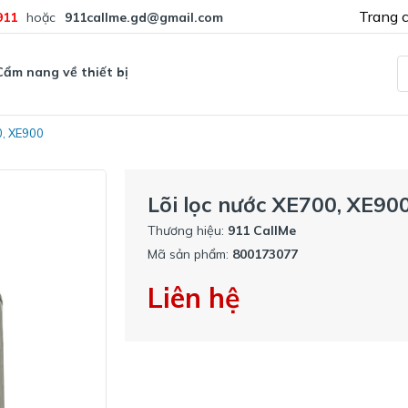
Trang 
911
hoặc
911callme.gd@gmail.com
Cẩm nang về thiết bị
0, XE900
Lõi lọc nước XE700, XE90
Thương hiệu:
911 CallMe
Mã sản phẩm:
800173077
Liên hệ