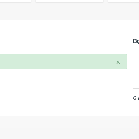
B
×
Gi