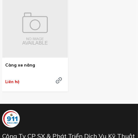
Càng xe nâng
Liên hệ
Công Ty CP SX & Phát Triển Dịch Vụ Kỹ Thuật