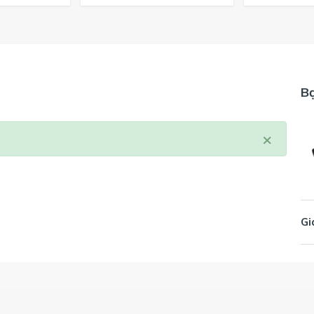
B
×
Gi