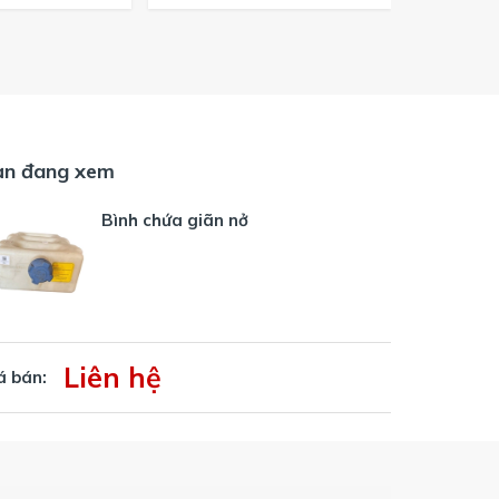
ạn đang xem
Bình chứa giãn nở
Liên hệ
á bán: