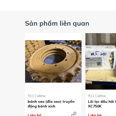
Sản phẩm liên quan
911 Callme
911 Callme
bánh sao (đĩa sao) truyền
Lõi lọc dầu hồi 
động bánh xích
XC750K
Liên hệ
Liên hệ