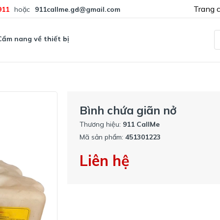
Trang 
911
hoặc
911callme.gd@gmail.com
Cẩm nang về thiết bị
Bình chứa giãn nở
Thương hiệu:
911 CallMe
Mã sản phẩm:
451301223
Liên hệ