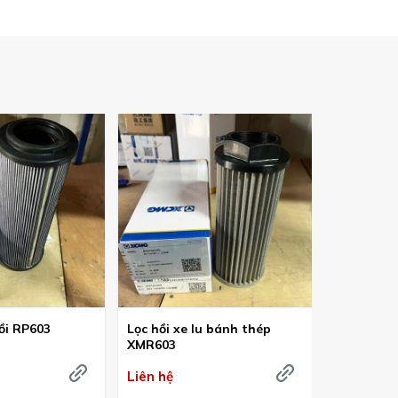
hồi RP603
Lọc hồi xe lu bánh thép
Lõi lọc dầ
XMR603
Liên hệ
Liên hệ